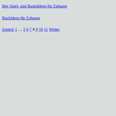
Ihre Spiel- und Bastelideen für Zuhause
Backideen für Zuhause
Zurück
1
…
5
6
7
8
9
10
11
Weiter