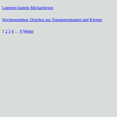
Laternen basteln Michaelriesen
Wochenendtipp: Drachen aus Transparentpapier und Kleister
1
2
3
4
…
9
Weiter