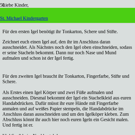
Liebe Kinder,
heute möchten wir euch zwei Igel Bastelideen zeigen, die ihr gerne
St. Michael Kindergarten
zu Hause
nachbasteln könnt.
Für den ersten Igel benötigt ihr Tonkarton, Schere und Stifte.
Zeichnet euch einen Igel auf, den ihr im Anschluss daran
ausschneidet. Als Nächstes noch den Igel oben einschneiden, sodass
er seine Stacheln bekommt. Dann nur noch Nase und Mund
aufmalen und schon ist der Igel fertig.
Für den zweiten Igel braucht ihr Tonkarton, Fingerfarbe, Stifte und
Schere.
Als
Erstes
einen Igel Körper und zwei Füße aufmalen und
ausschneiden. Diesmal bekommt der Igel ein Stachelkleid aus euren
Handabdrücken. Dafür müsst ihr eure Hände mit Fingerfarbe
anmalen und auf weißes Papier
stempeln, die
Handabdrücke im
Anschluss daran ausschneiden und um den Igelköper kleben. Zum
Abschluss könnt ihr auch hier noch euren Igeln ein Gesicht malen.
Und fertig ist er.