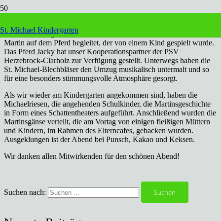
Wie jedes Jahr sind wir auch in diesem Jahr wieder gemeinsam mit
Eltern, Kindern und Laternen über´s Land gezogen und haben das
St. Michael Kindergarten
St. Martinsfest gefeiert. Auch diese Mal wurden wir wieder von St.
Martin auf dem Pferd begleitet, der von einem Kind gespielt wurde.
Das Pferd Jacky hat unser Kooperationspartner der PSV
Herzebrock-Clarholz zur Verfügung gestellt. Unterwegs haben die
St. Michael-Blechbläser den Umzug musikalisch untermalt und so
für eine besonders stimmungsvolle Atmosphäre gesorgt.
Als wir wieder am Kindergarten angekommen sind, haben die
Michaelriesen, die angehenden Schulkinder, die Martinsgeschichte
in Form eines Schattentheaters aufgeführt. Anschließend wurden die
Martinsgänse verteilt, die am Vortag von einigen fleißigen Müttern
und Kindern, im Rahmen des Elterncafes, gebacken wurden.
Ausgeklungen ist der Abend bei Punsch, Kakao und Keksen.
Wir danken allen Mitwirkenden für den schönen Abend!
Suchen nach: