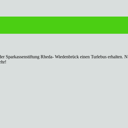
tung
e der Sparkassenstiftung Rheda- Wiedenbrück einen Turlebus erhalten.
ehr!