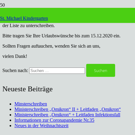
Ab sofort liegt die Sommerferienliste im Büro aus!
St. Michael Kindergarten
Bitte melden Sie sich im Büro, um Ihre Wünsche einzutragen und in
der Liste zu unterschreiben.
Bitte tragen Sie Ihre Urlaubswünsche bis zum 15.12.2020 ein.
Sollten Fragen auftauchen, wenden Sie sich an uns,
vielen Dank!
Suchen nach:
Neueste Beiträge
Minsterschreiben
Ministerschreiben „Omikron“ II + Leitfaden „Omikron“
Ministerschreiben „Omikron“ + Leitfaden Infektionsfall
Informationen zur Coronapandemie Nr.35
Neues in der Weihnachtszeit