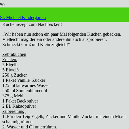
Liebe Familien.
St. Michael Kindergarten
Uns erreichte eine Nachricht von Familie Kuhlmann mit einem
Kuchenrezept zum Nachbacken!
„Wir haben nun schon ein paar Mal folgenden Kuchen gebacken.
Vielleicht mag der ein oder andere ihn auch ausprobieren.
Schmeckt Groß und Klein zugleich!“
Zebrakuchen
Zutaten:
5 Eigelb
5 Eiweiß
250 g Zucker
1 Paket Vanille- Zucker
125 ml lauwarmes Wasser
250 ml Sonnenblumenöl
375 g Mehl
1 Paket Backpulver
2 EL Kakaopulver
Zubereitung:
1. Für den Teig Eigelb, Zucker und Vanille-Zucker mit einem Mixer
schaumig rühren.
2. Wasser und Öl unterrühren.