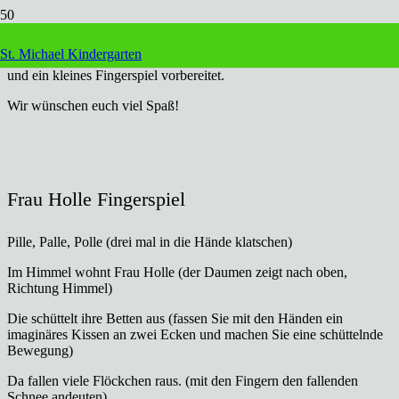
Liebe Kinder,
St. Michael Kindergarten
diese Woche haben wir für euch eine Wintergeschichte rausgesucht
und ein kleines Fingerspiel vorbereitet.
Wir wünschen euch viel Spaß!
Frau Holle Fingerspiel
Pille, Palle, Polle (drei mal in die Hände klatschen)
Im Himmel wohnt Frau Holle (der Daumen zeigt nach oben,
Richtung Himmel)
Die schüttelt ihre Betten aus (fassen Sie mit den Händen ein
imaginäres Kissen an zwei Ecken und machen Sie eine schüttelnde
Bewegung)
Da fallen viele Flöckchen raus. (mit den Fingern den fallenden
Schnee andeuten)