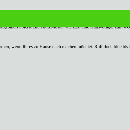
tigt sind Papierstreifen und Muster wie z.B. eine Hausvorlage zum we
ammen, wenn Ihr es zu Hause nach machen möchtet. Ruft doch bitte bis 