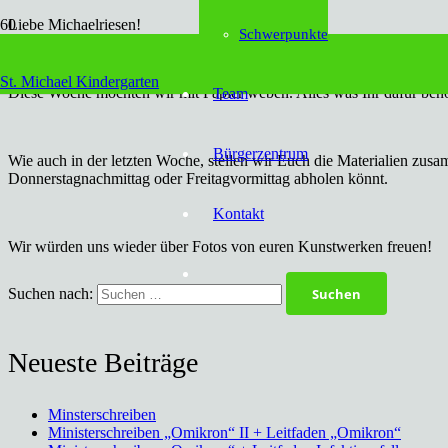
Liebe Michaelriesen!
Schwerpunkte
Auch diese Woche haben wir wieder eine Aktion für euch.
St. Michael Kindergarten
Diese Woche möchten wir mit Papier weben. Alles was Ihr dafür benö
Team
Bürgerzentrum
Wie auch in der letzten Woche, stellen wir Euch die Materialien zus
Donnerstagnachmittag oder Freitagvormittag abholen könnt.
Kontakt
Wir würden uns wieder über Fotos von euren Kunstwerken freuen!
Suchen nach:
Neueste Beiträge
Minsterschreiben
Ministerschreiben „Omikron“ II + Leitfaden „Omikron“