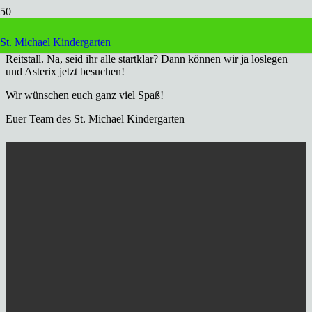
Liebe Kinder.
St. Michael Kindergarten
Heute ist es wieder Zeit für einen kleinen Ausflug mit Eileen zum
Reitstall. Na, seid ihr alle startklar? Dann können wir ja loslegen
und Asterix jetzt besuchen!
Wir wünschen euch ganz viel Spaß!
Euer Team des St. Michael Kindergarten