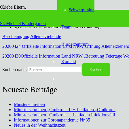
Liebe Eltern,
Schwerpunkte
Sie erhalten heute die Informationen über den Betreuungsanspruch 
St. Michael Kindergarten
Bei Fragen setzen Sie sich bitte mit uns in Verbindung!
Team
Bescheinigung Alleinerziehende
Bürgerzentrum
20200424 Offizielle Information Land NRW Öffnung Alleinerziehen
20200430Offizielle Information Land NRW ‚Betreuung Feiertage W
Kontakt
Suchen nach:
Neueste Beiträge
Minsterschreiben
Ministerschreiben „Omikron“ II + Leitfaden „Omikron“
Ministerschreiben „Omikron“ + Leitfaden Infektionsfall
Informationen zur Coronapandemie Nr.35
Neues in der Weihnachtszeit