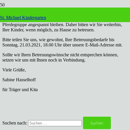
Liebe Eltern,
St. Michael Kindergarten
auch für die nächste Woche wird die Betreuungssituation in der
Pferdegruppe angespannt bleiben. Daher bitten wir Sie weiterhin,
Ihre Kinder, wenn möglich, zu Hause zu betreuen.
Bitte teilen Sie uns, wie gewohnt, Ihre Betreuungsbedarfe bis
Sonntag, 21.03.2021, 18.00 Uhr über unsere E-Mail-Adresse mit.
Sollte wir Ihren Betreuungswünsche nicht entsprechen können,
setzen wir uns mit Ihnen noch in Verbindung.
Viele Grüße,
Sabine Hasselhoff
für Träger und Kita
Suchen nach: