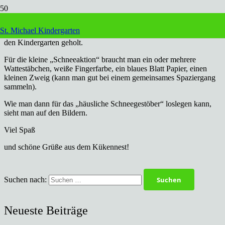
Der Wochenendtipp aus dem Kükennest…
St. Michael Kindergarten
Da es noch nicht nach Schnee aussieht, haben wir diesen einfach in
den Kindergarten geholt.
Für die kleine „Schneeaktion“ braucht man ein oder mehrere
Wattestäbchen, weiße Fingerfarbe, ein blaues Blatt Papier, einen
kleinen Zweig (kann man gut bei einem gemeinsames Spaziergang
sammeln).
Wie man dann für das „häusliche Schneegestöber“ loslegen kann,
sieht man auf den Bildern.
Viel Spaß
und schöne Grüße aus dem Kükennest!
Suchen nach:
Neueste Beiträge